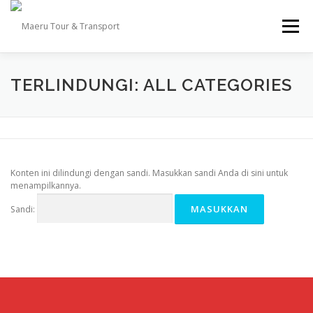
Lompat
ke
Menu
konten
TOUR
TRANSPORT
DESTINASI
GALLERY
TERLINDUNGI: ALL CATEGORIES
INFO
TESTIMONI
KONTAK KAMI
Konten ini dilindungi dengan sandi. Masukkan sandi Anda di sini untuk
menampilkannya.
Sandi: