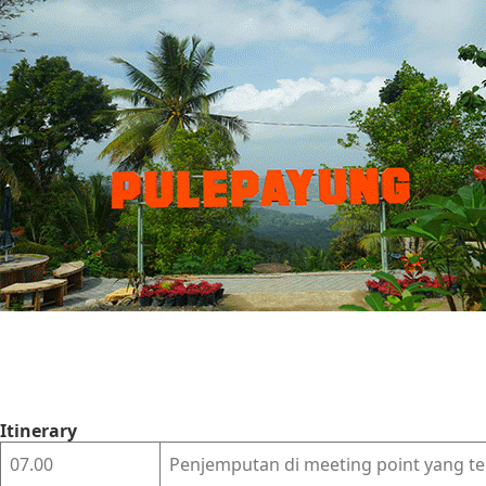
Itinerary
07.00
Penjemputan di meeting point yang te