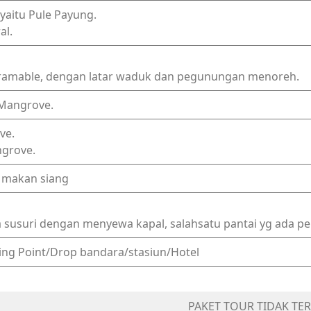
yaitu Pule Payung.
al.
gramable, dengan latar waduk dan pegunungan menoreh.
 Mangrove.
ve.
ngrove.
n makan siang
ita susuri dengan menyewa kapal, salahsatu pantai yg ada 
ing Point/Drop bandara/stasiun/Hotel
PAKET TOUR TIDAK T