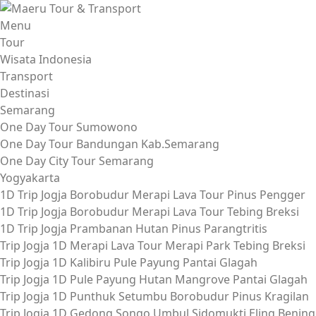
Lompat
ke
Menu
konten
Tour
Wisata Indonesia
Transport
Destinasi
Semarang
One Day Tour Sumowono
One Day Tour Bandungan Kab.Semarang
One Day City Tour Semarang
Yogyakarta
1D Trip Jogja Borobudur Merapi Lava Tour Pinus Pengger
1D Trip Jogja Borobudur Merapi Lava Tour Tebing Breksi
1D Trip Jogja Prambanan Hutan Pinus Parangtritis
Trip Jogja 1D Merapi Lava Tour Merapi Park Tebing Breksi
Trip Jogja 1D Kalibiru Pule Payung Pantai Glagah
Trip Jogja 1D Pule Payung Hutan Mangrove Pantai Glagah
Trip Jogja 1D Punthuk Setumbu Borobudur Pinus Kragilan
Trip Jogja 1D Gedong Songo Umbul Sidomukti Eling Bening