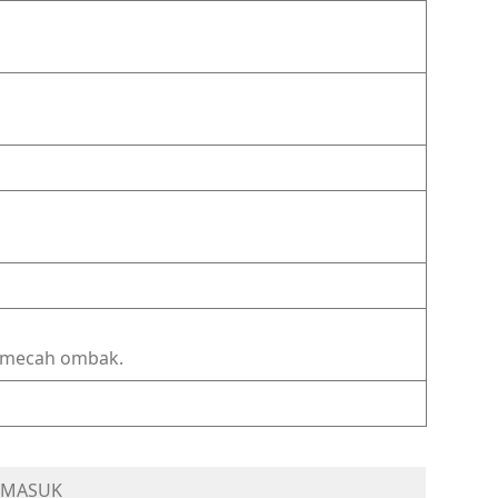
pemecah ombak.
ERMASUK