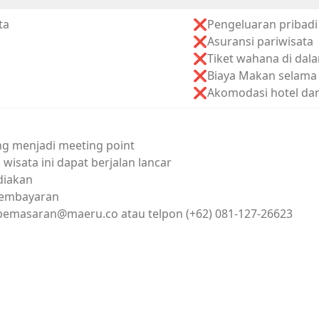
ta
❌Pengeluaran pribadi
❌Asuransi pariwisata
❌Tiket wahana di dala
❌Biaya Makan selama 
❌Akomodasi hotel dan 
ng menjadi meeting point
isata ini dapat berjalan lancar
diakan
pembayaran
pemasaran@maeru.co
atau
telpon (+62) 081-127-26623