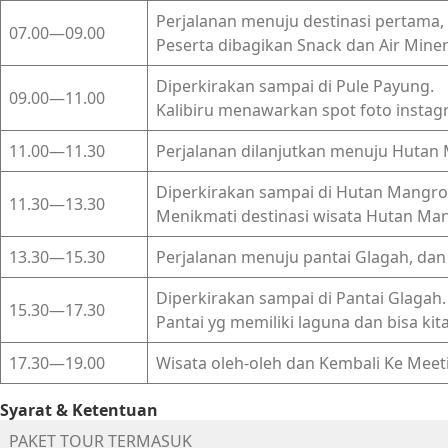
Perjalanan menuju destinasi pertama, 
07.00—09.00
Peserta dibagikan Snack dan Air Miner
Diperkirakan sampai di Pule Payung.
09.00—11.00
Kalibiru menawarkan spot foto insta
11.00—11.30
Perjalanan dilanjutkan menuju Hutan
Diperkirakan sampai di Hutan Mangro
11.30—13.30
Menikmati destinasi wisata Hutan Ma
13.30—15.30
Perjalanan menuju pantai Glagah, da
Diperkirakan sampai di Pantai Glagah.
15.30—17.30
Pantai yg memiliki laguna dan bisa k
17.30—19.00
Wisata oleh-oleh dan Kembali Ke Meet
Syarat & Ketentuan
PAKET TOUR TERMASUK