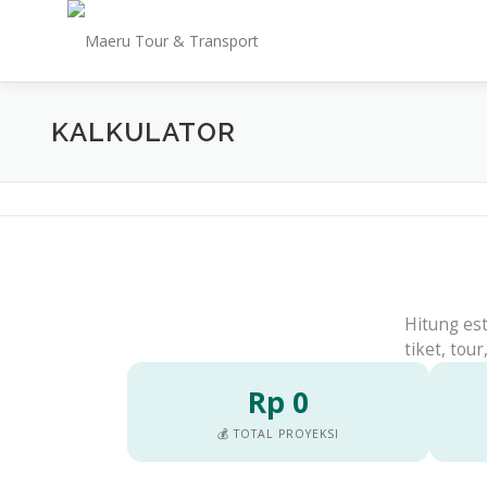
Lompat
ke
konten
KALKULATOR
🧮 Kalkulator Biaya Wis
Hitung es
tiket, tou
Rp 0
💰 TOTAL PROYEKSI