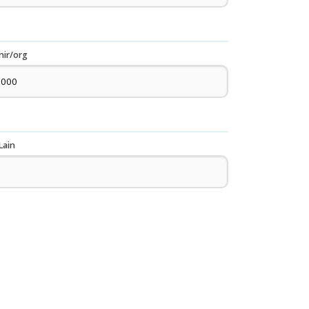
nir/org
Lain