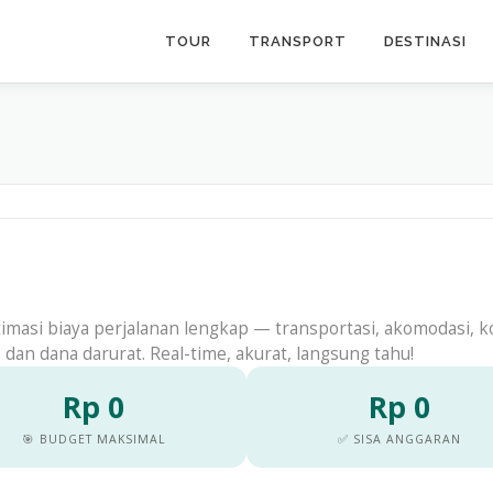
TOUR
TRANSPORT
DESTINASI
ata
timasi biaya perjalanan lengkap — transportasi, akomodasi, 
r, dan dana darurat. Real-time, akurat, langsung tahu!
Rp 0
Rp 0
🎯 BUDGET MAKSIMAL
✅ SISA ANGGARAN