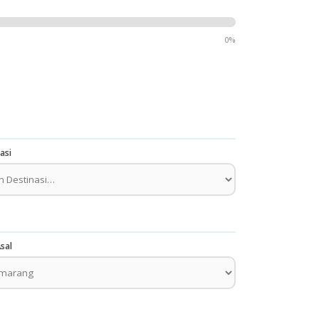
0%
asi
sal