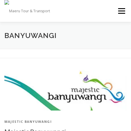
Lompat
ke
Menu
konten
TOUR
TRANSPORT
DESTINASI
GALLERY
BANYUWANGI
INFO
TESTIMONI
KONTAK KAMI
MAJESTIC BANYUWANGI