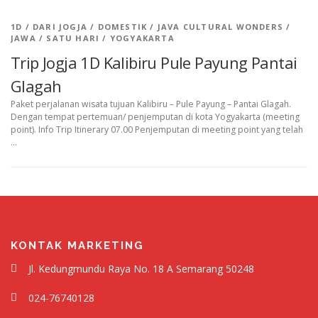
1D
/
DARI JOGJA
/
DOMESTIK
/
JAVA CULTURAL WONDERS
/
JAWA
/
SATU HARI
/
YOGYAKARTA
Trip Jogja 1D Kalibiru Pule Payung Pantai
Glagah
Paket perjalanan wisata tujuan Kalibiru – Pule Payung – Pantai Glagah.
Dengan tempat pertemuan/ penjemputan di kota Yogyakarta (meeting
point). Info Trip Itinerary 07.00 Penjemputan di meeting point yang telah
…
KONTAK MARKETING
Jl. Kedungmundu Raya No. 18 A Semarang 50248
024-76740128