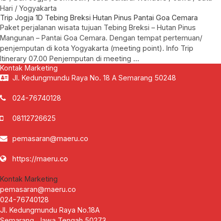
Hari
/
Yogyakarta
Trip Jogja 1D Tebing Breksi Hutan Pinus Pantai Goa Cemara
Paket perjalanan wisata tujuan Tebing Breksi – Hutan Pinus
Mangunan – Pantai Goa Cemara. Dengan tempat pertemuan/
penjemputan di kota Yogyakarta (meeting point). Info Trip
Itinerary 07.00 Penjemputan di meeting …
Kontak Marketing
Jl. Kedungmundu Raya No. 18 A Semarang 50248
024-76740128
08112726625
pemasaran@maeru.co
https://maeru.co
Kontak Marketing
pemasaran@maeru.co
024-76740128
Jl. Kedungmundu Raya No.18A
Semarang
,
Jawa Tengah
50273