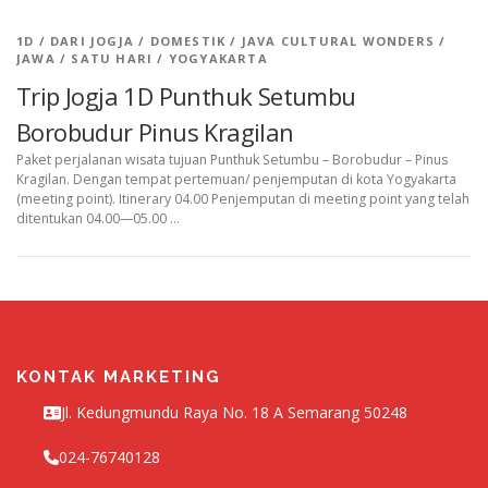
1D
/
DARI JOGJA
/
DOMESTIK
/
JAVA CULTURAL WONDERS
/
JAWA
/
SATU HARI
/
YOGYAKARTA
Trip Jogja 1D Punthuk Setumbu
Borobudur Pinus Kragilan
Paket perjalanan wisata tujuan Punthuk Setumbu – Borobudur – Pinus
Kragilan. Dengan tempat pertemuan/ penjemputan di kota Yogyakarta
(meeting point). Itinerary 04.00 Penjemputan di meeting point yang telah
ditentukan 04.00—05.00 …
KONTAK MARKETING
Jl. Kedungmundu Raya No. 18 A Semarang 50248
024-76740128