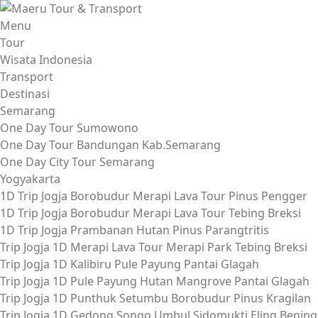
Lompat
ke
Menu
konten
Tour
Wisata Indonesia
Transport
Destinasi
Semarang
One Day Tour Sumowono
One Day Tour Bandungan Kab.Semarang
One Day City Tour Semarang
Yogyakarta
1D Trip Jogja Borobudur Merapi Lava Tour Pinus Pengger
1D Trip Jogja Borobudur Merapi Lava Tour Tebing Breksi
1D Trip Jogja Prambanan Hutan Pinus Parangtritis
Trip Jogja 1D Merapi Lava Tour Merapi Park Tebing Breksi
Trip Jogja 1D Kalibiru Pule Payung Pantai Glagah
Trip Jogja 1D Pule Payung Hutan Mangrove Pantai Glagah
Trip Jogja 1D Punthuk Setumbu Borobudur Pinus Kragilan
Trip Jogja 1D Gedong Songo Umbul Sidomukti Eling Bening