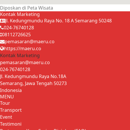
Diposkan di
Peta Wisata
Kontak Marketing
Jl. Kedungmundu Raya No. 18 A Semarang 50248
024-76740128
08112726625
pemasaran@maeru.co
https://maeru.co
Kontak Marketing
pemasaran@maeru.co
024-76740128
Jl. Kedungmundu Raya No.18A
Semarang
,
Jawa Tengah
50273
Indonesia
MENU
Tour
Transport
Event
Testimoni