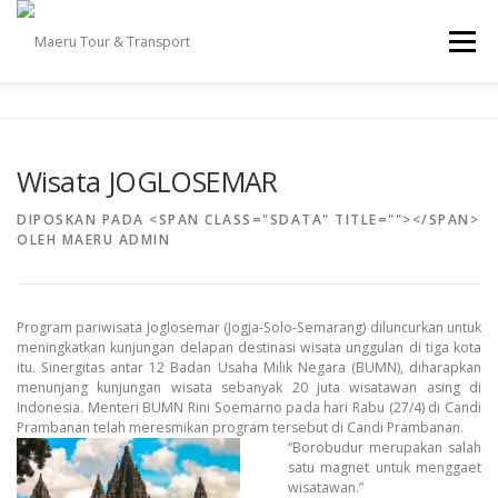
Lompat
ke
Menu
konten
TOUR
TRANSPORT
DESTINASI
GALLERY
Wisata JOGLOSEMAR
INFO
TESTIMONI
KONTAK KAMI
DIPOSKAN PADA
<SPAN CLASS="SDATA" TITLE=""></SPAN>
OLEH
MAERU ADMIN
Program pariwisata Joglosemar (Jogja-Solo-Semarang) diluncurkan untuk
meningkatkan kunjungan delapan destinasi wisata unggulan di tiga kota
itu. Sinergitas antar 12 Badan Usaha Milik Negara (BUMN), diharapkan
menunjang kunjungan wisata sebanyak 20 juta wisatawan asing di
Indonesia. Menteri BUMN Rini Soemarno pada hari Rabu (27/4) di Candi
Prambanan telah meresmikan program tersebut di Candi Prambanan.
“Borobudur merupakan salah
satu magnet untuk menggaet
wisatawan.”