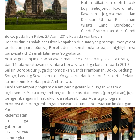
Hal ini dikatakan oleh bapak
Edy Setidjono, Koordinator
Kawasan Joglosemar dan
Direktur Utama PT Taman
Wisata Candi Borobudur,
Candi Prambanan dan Candi
Boko, pada hari Rabu, 27 April 2016 kepada wartawan.
Borobudur itu salah satu ikon keajaiban di dunia yang mampu menyedot
perhatian para t0urist, Borobudur dikenal pula sebagai highlight-nya
pariwisata di Daerah Istimewa Yogyakarta.
Ada target kunjungan wisatawan mancanegara sebanyak 2 juta orang
dan 11 juta wisatawan nusantara berwisata di tiga kota ini, pada 2019.
Selain Borobudur, juga dipromosikan Candi Prambanan, Boko, Kedung
Songo, Lawang Sewu, keraton Yogyakarta dan keraton Surakarta. Selain
itu, museum kereta api di Ambarawa.
Terdapat empat program dalam peningkatan kunjungan wisata di
Joglosemar. Yaitu pengembangan destinasi dan event (pergelaran), juga
pengembangan infrastruktur dan aksesibilitas. Ada juga program
promosi dan pengembangan masyarakat untuk pelestarian lingkungan.
Pada
kesempatan
itu juga
gubernur
DIY, Sultan
Hamengku