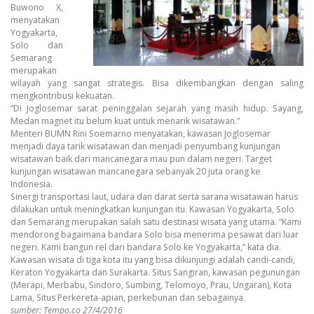
Buwono X,
menyatakan
Yogyakarta,
Solo dan
Semarang
merupakan
wilayah yang sangat strategis. Bisa dikembangkan dengan saling
mengkontribusi kekuatan.
“Di Joglosemar sarat peninggalan sejarah yang masih hidup. Sayang,
Medan magnet itu belum kuat untuk menarik wisatawan.”
Menteri BUMN Rini Soemarno menyatakan, kawasan Joglosemar
menjadi daya tarik wisatawan dan menjadi penyumbang kunjungan
wisatawan baik dari mancanegara mau pun dalam negeri. Target
kunjungan wisatawan mancanegara sebanyak 20 juta orang ke
Indonesia.
Sinergi transportasi laut, udara dan darat serta sarana wisatawan harus
dilakukan untuk meningkatkan kunjungan itu. Kawasan Yogyakarta, Solo
dan Semarang merupakan salah satu destinasi wisata yang utama. “Kami
mendorong bagaimana bandara Solo bisa menerima pesawat dari luar
negeri. Kami bangun rel dari bandara Solo ke Yogyakarta,” kata dia.
Kawasan wisata di tiga kota itu yang bisa dikunjungi adalah candi-candi,
Keraton Yogyakarta dan Surakarta. Situs Sangiran, kawasan pegunungan
(Merapi, Merbabu, Sindoro, Sumbing, Telomoyo, Prau, Ungaran), Kota
Lama, Situs Perkereta-apian, perkebunan dan sebagainya.
sumber: Tempo.co 27/4/2016