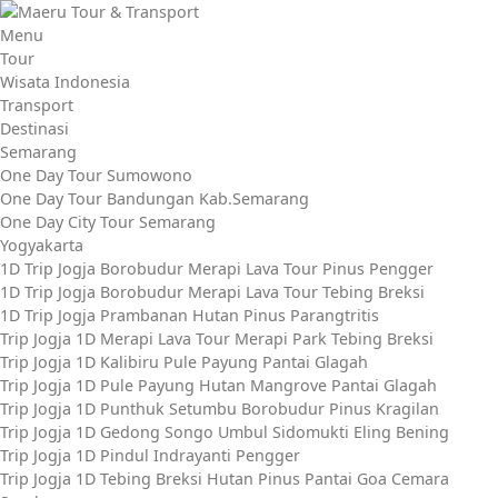
Lompat
ke
Menu
konten
Tour
Wisata Indonesia
Transport
Destinasi
Semarang
One Day Tour Sumowono
One Day Tour Bandungan Kab.Semarang
One Day City Tour Semarang
Yogyakarta
1D Trip Jogja Borobudur Merapi Lava Tour Pinus Pengger
1D Trip Jogja Borobudur Merapi Lava Tour Tebing Breksi
1D Trip Jogja Prambanan Hutan Pinus Parangtritis
Trip Jogja 1D Merapi Lava Tour Merapi Park Tebing Breksi
Trip Jogja 1D Kalibiru Pule Payung Pantai Glagah
Trip Jogja 1D Pule Payung Hutan Mangrove Pantai Glagah
Trip Jogja 1D Punthuk Setumbu Borobudur Pinus Kragilan
Trip Jogja 1D Gedong Songo Umbul Sidomukti Eling Bening
Trip Jogja 1D Pindul Indrayanti Pengger
Trip Jogja 1D Tebing Breksi Hutan Pinus Pantai Goa Cemara