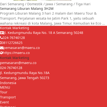
Dari Semarang
/
Domestik
/
Jawa
/
Semarang
/
Tiga Hari
Semarang Liburan Malang 3H2M
Program Liburan Malang 3 hari 2 malam dari Maeru Tour &
Transport. Perjalanan wisata ke Jatim Park 1, yaitu sebuah
wahana rekreasi di kota Malang, Jawa Timur. Kemudian ke Eco …
Kontak Marketing
Jl. Kedungmundu Raya No. 18 A Semarang 50248
024-76740128
08112726625
pemasaran@maeru.co
https://maeru.co
Kontak Marketing
pemasaran@maeru.co
024-76740128
Jl. Kedungmundu Raya No.18A
Semarang
,
Jawa Tengah
50273
Indonesia
MENU
Tour
Transport
Event